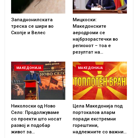
Западнонилската
Мицкоски:
треска се шири во
Македонските
Скопје и Велес
аеродроми се
најбрзорастечки во
регионот – тоа е
резултат на…
МАКЕДОНИЈА
МАКЕДОНИЈА
Николоски од Ново
Цела Македонија под
Село: Продолжуваме
портокалов аларм
со проекти што носат
поради екстремни
развој и подобар
горештини,
живот за…
надлежните со важни…