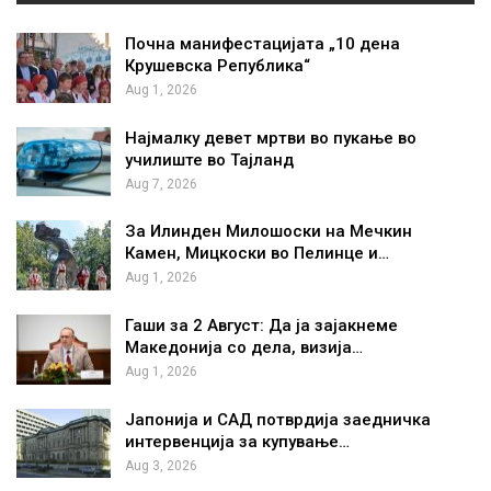
Почна манифестацијата „10 дена
Крушевска Република“
Aug 1, 2026
Најмалку девет мртви во пукање во
училиште во Тајланд
Aug 7, 2026
За Илинден Милошоски на Мечкин
Камен, Мицкоски во Пелинце и…
Aug 1, 2026
Гаши за 2 Август: Да ја зајакнеме
Македонија со дела, визија…
Aug 1, 2026
Јапонија и САД потврдија заедничка
интервенција за купување…
Aug 3, 2026