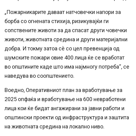
„Пожарникарите даваат натчовечки напори за
борба со огнената стихија, ризикувајќи ги
сопствените животи за да спасат други човечки
животи, животната средина и други материјални
добра. И токму затоа сè со цел превенција од
шумските пожари овие 400 лица ќе се вработат
во општините каде што има најмногу потреба“, се
наведува во соопштението.
Воедно, Оперативниот план за вработување за
2025 опфаќа и вработување на 600 невработени
лица кои ќе бидат ангажирани за јавни работи и
општински проекти од инфраструктура и заштита
на животната средина на локално ниво.