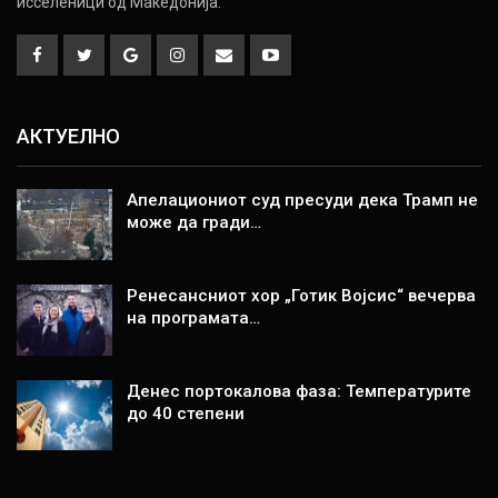
исселеници од Македонија.
АКТУЕЛНО
Апелациониот суд пресуди дека Трамп не
може да гради…
Ренесансниот хор „Готик Војсис“ вечерва
на програмата…
Денес портокалова фаза: Температурите
до 40 степени