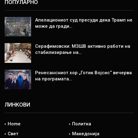
ПОПУЛАРНО
Апелациониот суд пресуди дека Трамп не
може да гради…
Серафимовски: МЗШВ активно работи на
стабилизирање на…
Ренесансниот хор „Готик Војсис“ вечерва
на програмата…
ЛИНКОВИ
Home
Политка
Свет
Македонија