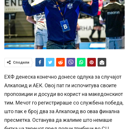
Сподели
ЕХФ денеска конечно донесе одлука за случајот
Алкалоид и АЕК. Овој пат ги испочитува своите
пропозиции и досуди во корист на македонскиот
тим. Мечот го регистрираше со службена победа,
што пак е број два за Алкалоид во оваа финална
пресметка. Останува да жалиме што немаше
битка на теренот пред полни трибини во СЦ