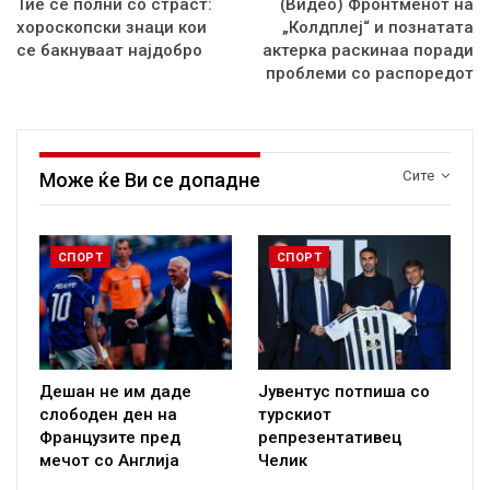
Тие се полни со страст:
(Видео) Фронтменот на
хороскопски знаци кои
„Колдплеј“ и познатата
се бакнуваат најдобро
актерка раскинаа поради
проблеми со распоредот
Сите
Може ќе Ви се допадне
СПОРТ
СПОРТ
Дешан не им даде
Јувентус потпиша со
слободен ден на
турскиот
Французите пред
репрезентативец
мечот со Англија
Челик