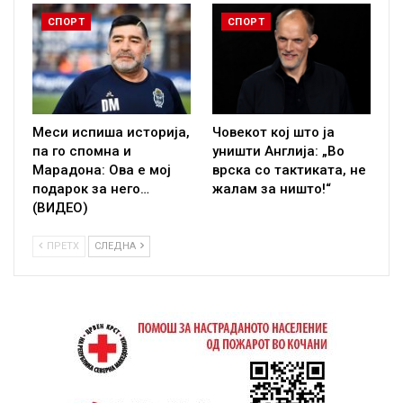
СПОРТ
СПОРТ
Меси испиша историја,
Човекот кој што ја
па го спомна и
уништи Англија: „Во
Марадона: Ова е мој
врска со тактиката, не
подарок за него…
жалам за ништо!“
(ВИДЕО)
ПРЕТХ
СЛЕДНА