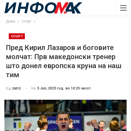
Дома
Спорт
СПОРТ
Пред Кирил Лазаров и боговите
молчат: Прв македонски тренер
што донел европска круна на наш
тим
На
5 Jun, 2025 год. во 10:25 часот.
Од
INFO