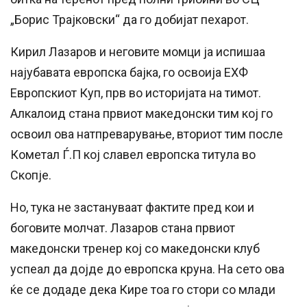
„Борис Трајковски“ да го добијат пехарот.
Кирил Лазаров и неговите момци ја испишаа
најубавата европска бајка, го освоија ЕХФ
Европскиот Куп, прв во историјата на тимот.
Алкалоид стана првиот македонски тим кој го
освоил ова натпреварување, вториот тим после
Кометал Ѓ.П кој славел европска титула во
Скопје.
Но, тука не застануваат фактите пред кои и
боговите молчат. Лазаров стана првиот
македонски тренер кој со македонски клуб
успеал да дојде до европска круна. На сето ова
ќе се додаде дека Кире тоа го стори со млади