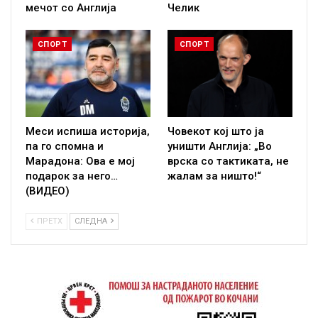
мечот со Англија
Челик
СПОРТ
СПОРТ
Меси испиша историја,
Човекот кој што ја
па го спомна и
уништи Англија: „Во
Марадона: Ова е мој
врска со тактиката, не
подарок за него…
жалам за ништо!“
(ВИДЕО)
ПРЕТХ
СЛЕДНА