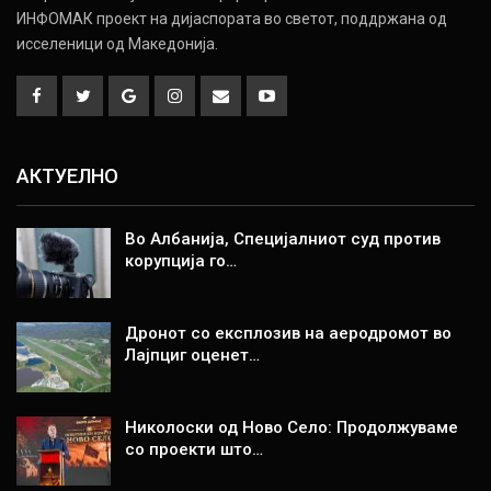
ИНФОМАК проект на дијаспората во светот, поддржана од
исселеници од Македонија.
АКТУЕЛНО
Во Албанија, Специјалниот суд против
корупција го…
Дронот со експлозив на аеродромот во
Лајпциг оценет…
Николоски од Ново Село: Продолжуваме
со проекти што…