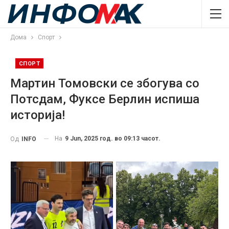
Дома
Спорт
СПОРТ
Мартин Томовски се збогува со
Потсдам, Фуксе Берлин испиша
историја!
На
9 Jun, 2025 год. во 09:13 часот.
Од
INFO