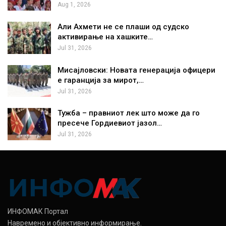
Aug 1, 2026
Али Ахмети не се плаши од судско
активирање на хашките…
Jul 31, 2026
Мисајловски: Новата генерација офицери
е гаранција за мирот,…
Jul 31, 2026
Тужба – правниот лек што може да го
пресече Гордиевиот јазол…
Jul 31, 2026
ИНФОМАК Портал
Навремено и објективно информирање.