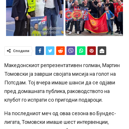
Сподели
Македонскиот репрезентативен голман, Мартин
Томовски ја заврши својата мисија на голот на
Потсдам. Тој вчера имаше шанси да се одјави
пред домашната публика, раководството на
клубот го испрати со пригодни подароци.
На последниот меч од оваа сезона во Бундес-
лигата, Томовски имаше шест интервенции,