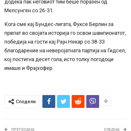
додека пак неговиот тим беше поразен од
Мелсунген со 26-31.
Кога сме кај Бундес-лигата, Фуксе Берлин за
првпат во својата историја го освои шампионатот,
победија на гости кај Рајн Некар со 38-33
благодарение на неверојатната партија на Гидсел,
кој постигна десет гола, исто толку погодоци
имаше и Фрајхофер.
Сподели
ПРЕТХОДНА
СЛЕДНА