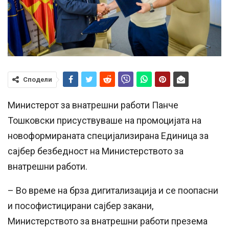
Сподели
Министерот за внатрешни работи Панче
Тошковски присуствуваше на промоцијата на
новоформираната специјализирана Единица за
сајбер безбедност на Министерството за
внатрешни работи.
– Во време на брза дигитализација и се поопасни
и пософистицирани сајбер закани,
Министерството за внатрешни работи презема