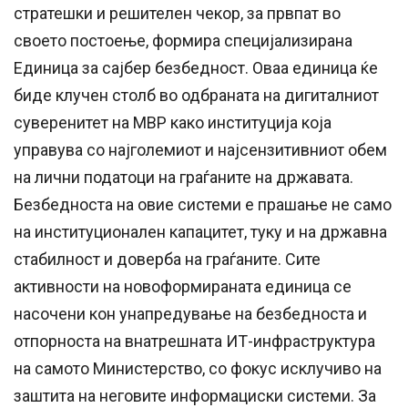
стратешки и решителен чекор, за првпат во
своето постоење, формира специјализирана
Единица за сајбер безбедност. Оваа единица ќе
биде клучен столб во одбраната на дигиталниот
суверенитет на МВР како институција која
управува со најголемиот и најсензитивниот обем
на лични податоци на граѓаните на државата.
Безбедноста на овие системи е прашање не само
на институционален капацитет, туку и на државна
стабилност и доверба на граѓаните. Сите
активности на новоформираната единица се
насочени кон унапредување на безбедноста и
отпорноста на внатрешната ИТ-инфраструктура
на самото Министерство, со фокус исклучиво на
заштита на неговите информациски системи. За