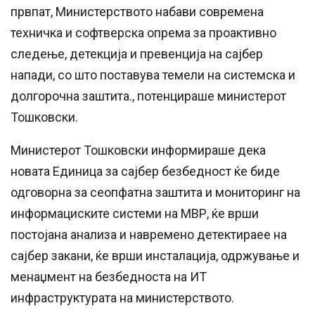
првпат, Министерството набави современа
техничка и софтверска опрема за проактивно
следење, детекција и превенција на сајбер
напади, со што поставува темели на системска и
долгорочна заштита., потенцираше министерот
Тошковски.
Министерот Тошковски информираше дека
новата Единица за сајбер безбедност ќe биде
одговорна за сеопфатна заштита и мониторинг на
информациските системи на МВР, ќе врши
постојана анализа и навремено детектираее на
сајбер закани, ќе врши инсталација, одржување и
менаџмент на безбедноста на ИТ
инфраструктурата на министерството.