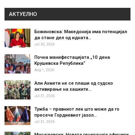
АКТУЕЛНО
Божиновска: Македонија има потенцијал
да стане дел од идната…
Jul 30, 2026
Почна манифестацијата „10 дена
Крушевска Република“
Aug 1, 2026
Али Ахмети не се плаши од судско
активирање на хашките…
Jul 31, 2026
Тужба – правниот лек што може да го
пресече Гордиевиот јазол…
Jul 31, 2026
Мисајловски: Новата генерација офицери