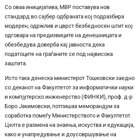
Со оваа иницијатива, МВР поставува нов
стандард во сајбер одбраната кој подразбира
модерен, одржлив и цврст безбедносен штит кој
одговара на предизвиците на денешницата и
обезбедува доверба кај јавноста дека
податоците на граѓаните се под највисока
заштита.
Исто така денеска министерот Тошковски заедно
со деканот на Факултетот за информатички науки
и компјутерско инженерство (ФИНКИ), проф. д-р
Боро Јакимовски, потпишаа меморандум за
соработка помеѓу Министерството и Факултетот.
Целта е размена на знаења, искуства и едукација,
како и унапредување и доусовршување на