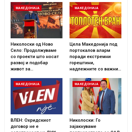
МАКЕДОНИЈА
МАКЕДОНИЈА
Николоски од Ново
Цела Македонија под
Село: Продолжуваме
портокалов аларм
со проекти што носат
поради екстремни
развој и подобар
горештини,
живот за…
надлежните со важни…
МАКЕДОНИЈА
МАКЕДОНИЈА
ВЛЕН: Охридскиот
Николоски: Го
договор не е
зајакнуваме