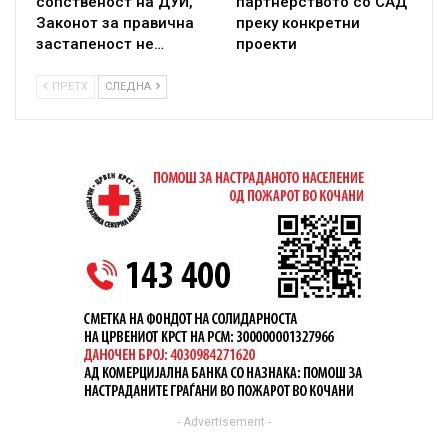
сопственост на ДУИ,
партнерството со САД
Законот за правична
преку конкретни
застапеност не…
проекти
ПРЕТХ
СЛЕДНА
- Advertisement -