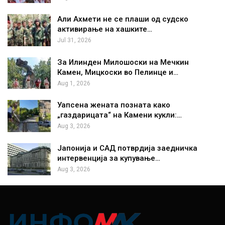
Али Ахмети не се плаши од судско
активирање на хашките…
Jul 31, 2026
За Илинден Милошоски на Мечкин
Камен, Мицкоски во Пелинце и…
Aug 1, 2026
Уапсена жената позната како
„газдарицата“ на Камени кукли:…
Aug 3, 2026
Јапонија и САД потврдија заедничка
интервенција за купување…
Aug 3, 2026