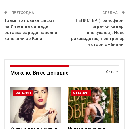
ПРЕТХОДНА
СЛЕДНА
Трамп го повика шефот
ПЕЛИСТЕР (трансфери,
на Интел да си даде
играчки кадар,
оставка заради наводни
очекувања): Ново
конекции со Кина
раководство, нов тренер
и стари амбиции!
Сите
Може ќе Ви се допадне
МАГАЗИН
МАГАЗИН
Колку и да се трудите,
Новата насловна