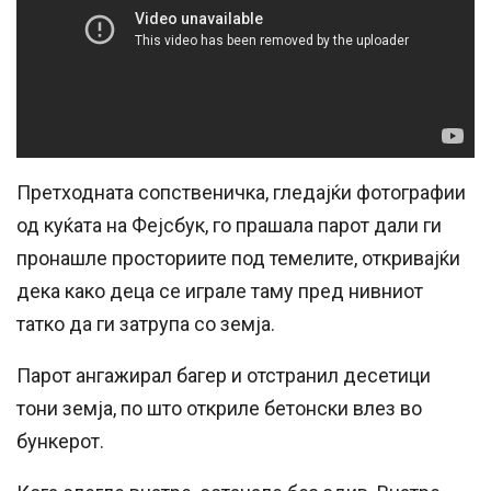
Претходната сопственичка, гледајќи фотографии
од куќата на Фејсбук, го прашала парот дали ги
пронашле просториите под темелите, откривајќи
дека како деца се играле таму пред нивниот
татко да ги затрупа со земја.
Парот ангажирал багер и отстранил десетици
тони земја, по што откриле бетонски влез во
бункерот.