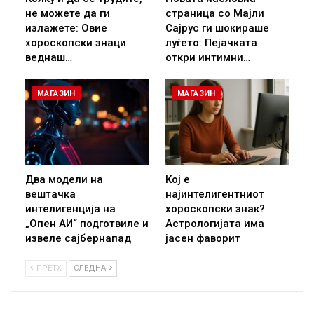
не можете да ги
страница со Мајли
излажете: Овие
Сајрус ги шокираше
хороскопски знаци
луѓето: Пејачката
веднаш…
откри интимни…
МАГАЗИН
МАГАЗИН
Два модели на
Кој е
вештачка
најинтелигентниот
интелигенција на
хороскопски знак?
„Опен АИ“ подготвиле и
Астрологијата има
извеле сајбернапад
јасен фаворит
ПРЕТХ
СЛЕДНА