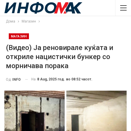
Дома
Магазин
МАГАЗИН
(Видео) Ја реновирале куќата и
откриле нацистички бункер со
морничава порака
На
8 Aug, 2025 год. во 08:52 часот.
Од
INFO