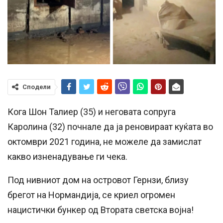
Сподели
Кога Шон Талиер (35) и неговата сопруга
Каролина (32) почнале да ја реновираат куќата во
октомври 2021 година, не можеле да замислат
какво изненадување ги чека.
Под нивниот дом на островот Гернзи, близу
брегот на Нормандија, се криел огромен
нацистички бункер од Втората светска војна!