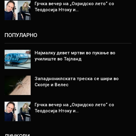
Грчка вечер на „Охридско лето“ со
Теодосија Нтоку и…
ПОПУЛАРНО
Најмалку девет мртви во пукање во
училиште во Тајланд
Западнонилската треска се шири во
Скопје и Велес
Грчка вечер на „Охридско лето“ со
Теодосија Нтоку и…