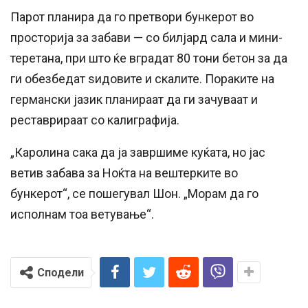
Парот планира да го претвори бункерот во
просторија за забави — со билјард сала и мини-
теретана, при што ќе вградат 80 тони бетон за да
ги обезбедат ѕидовите и скалите. Пораките на
германски јазик планираат да ги зачуваат и
реставрираат со калиграфија.
„Каролина сака да ја завршиме куќата, но јас
ветив забавa за Ноќта на вештерките во
бункерот“, се пошегувал Шон. „Морам да го
исполнам тоа ветување“.
Сподели