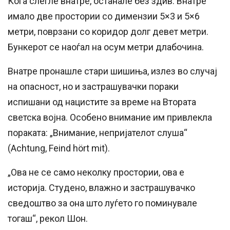
Кога слегле внатре, останале без здив. Внатре
имало две простории со димензии 5×3 и 5×6
метри, поврзани со коридор долг девет метри.
Бункерот се наоѓал на осум метри длабочина.
Внатре пронашле стари шишиња, излез во случај
на опасност, но и застрашувачки пораки
испишани од нацистите за време на Втората
светска војна. Особено внимание им привлекла
пораката: „Внимание, непријателот слуша“
(Achtung, Feind hört mit).
„Ова не се само неколку простории, ова е
историја. Студено, влажно и застрашувачко
сведоштво за она што луѓето го поминувале
тогаш“, рекол Шон.