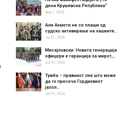
дена Крушевска Република“
Aug 1, 2026
Али Ахмети не се плаши од
судско активирање на хашките…
Jul 31, 2026
Мисајловски: Новата генерација
офицери е гаранција за мирот,…
Jul 31, 2026
е
Тужба – правниот лек што може
да го пресече Гордиевиот
јазол…
Jul 31, 2026