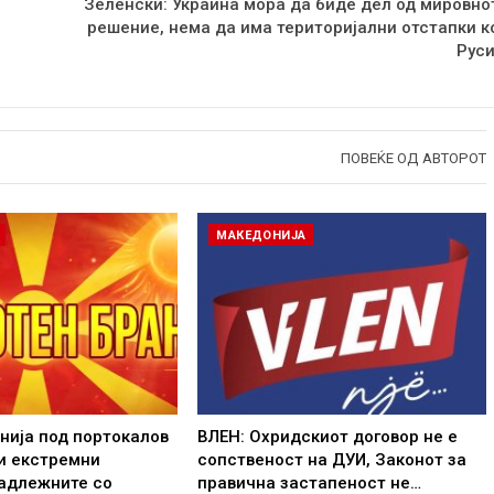
Зеленски: Украина мора да биде дел од мировно
решение, нема да има територијални отстапки к
Руси
ПОВЕЌЕ ОД АВТОРОТ
МАКЕДОНИЈА
нија под портокалов
ВЛЕН: Охридскиот договор не е
и екстремни
сопственост на ДУИ, Законот за
надлежните со
правична застапеност не…