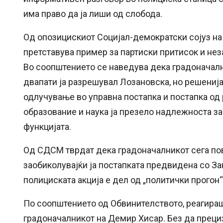
има право да ја лиши од слобода.
Од опозицискиот Социјал-демократски сојуз на
претставува пример за партиски притисок и не
Во соопштението се наведува дека градоначалн
двапати ја разрешувал Лозановска, но решениј
одлучување во управна постапка и постапка од 
образование и наука ја презело надлежноста з
функцијата.
Од СДСМ тврдат дека градоначалникот сега пов
заобиколувајќи ја постапката предвидена со За
полициската акција е дел од „политички прогон“
По соопштението од Обвинителството, реагира
градоначалникот на Демир Хисар. Без да прецизи