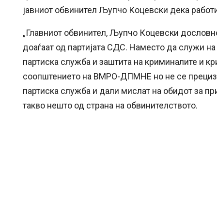
јавниот обвинител Љупчо Коцевски дека работи
„Главниот обвинител, Љупчо Коцевски дословно
доаѓаат од партијата СДС. Наместо да служи на 
партиска служба и заштита на криминалите и кр
соопштението на ВМРО-ДПМНЕ но не се прецизир
партиска служба и дали мислат на обидот за п
такво нешто од страна на обвинителството.