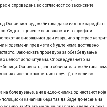
трес е спроведена во согласност со законските
 од Основниот суд во Битола да се издаде наредбата
о. Судот ја ценеше основаноста и го прифати
во текот на вчерашниот ден извршило претрес на три
дени и одземени предмети сè уште нема доставено
ството. Законската процедура за обезбедување
е во целост испочитувана. Спроведувањето на
жбеници. Основното јавно обвинителство Битола нем
ит на лице во конкретниот случај“, се вели во
на боледување, а на видео-снимка од настанот која 
ко полициски началник бара таа да биде донесена на
со возило на Итната медицинска помош велејќи дека