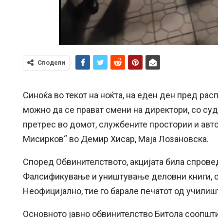
Сподели
Синоќа во текот на ноќта, на еден ден пред ра
можно да се прават смени на директори, со су
претрес во домот, службените простории и авт
Мисирков“ во Демир Хисар, Маја Лозановска.
Според Обвинителството, акцијата била спров
Фалсификување и уништување деловни книги, с
Неофицијално, тие го барале печатот од училишт
Основното јавно обвинителство Битола соопшти