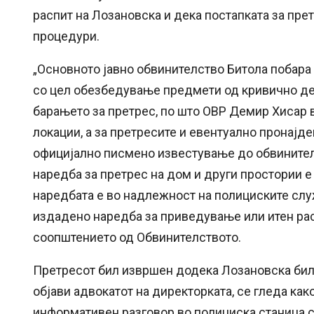
распит на Лозановска и дека постапката за пре
процедури.
„Основното јавно обвинителство Битола побара
со цел обезбедување предмети од кривично дел
барањето за претрес, по што ОВР Демир Хисар 
локации, а за претресите и евентуално пронај
официјално писмено известување до обвинител
наредба за претрес на дом и други простории 
наредбата е во надлежност на полициските слу
издадено наредба за приведување или итен расп
соопштението од Обвинителството.
Претресот бил извршен додека Лозановска била 
објави адвокатот на директорката, се гледа ка
информативен разговор во полициска станица 