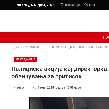
Технологија
Контакт
Thursday, 6 August, 2026
ПО
Дома
Македонија
Полициска акција кај директорка на училиш
МАКЕДОНИЈА
Полициска акција кај директорка
обвинувања за притисок
На
9 Aug, 2025 год. во 10:55 часот.
Од
INFO