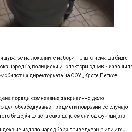
спишување на локалните избори, по што нема да биде
дска наредба, полициски инспектори од МВР извршил
омобилот на директорката на СОУ „Крсте Петков
едена поради сомневање за кривично дело
о цел обезбедување предмети поврзани со случајот.
ето бидејќи власта сака да ја смени од функцијата.
 дека не издало наредба за приведување или итен