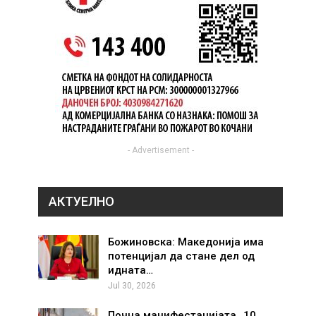
- Advertisement -
АКТУЕЛНО
Божиновска: Македонија има
потенцијал да стане дел од
идната…
Jul 30, 2026
Почна манифестацијата „10