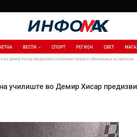
ЧЕТНА
ВЕСТИ
СПОРТ
РЕГИОН
СВЕТ
МАГА
те во Демир Хисар предизвика политички тензии и обвинувања за притисок
 на училиште во Демир Хисар предизви