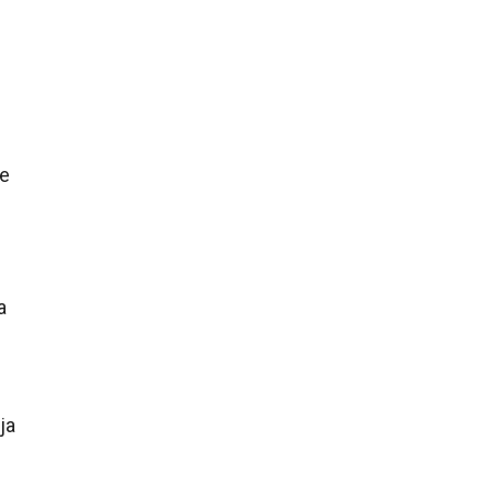
те
а
ја