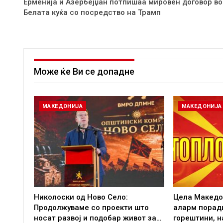
Ерменија и Азербејџан потпишаа мировен договор во
Белата куќа со посредство на Трамп
Може ќе Ви се допадне
МАКЕДОНИЈА
МАКЕДОНИЈА
Николоски од Ново Село:
Цела Македо
Продолжуваме со проекти што
аларм порад
носат развој и подобар живот за…
горештини, 