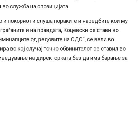
 во служба на опозицијата.
 и покорно ги слуша пораките и наредбите кои му
граѓаните и на правдата, Коцевски се стави во
иминалците од редовите на СДС“, се вели во
а во кој случај точно обвинителот се ставил во
риведување на директорката без да има барање за