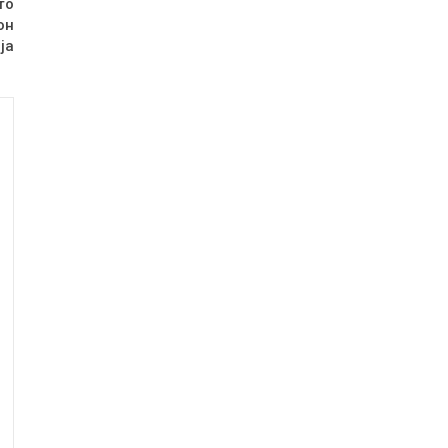
то
он
ја