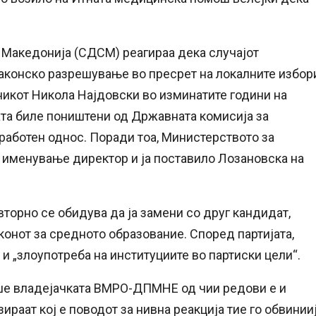
 Македонија (СДСМ) реагираа дека случајот
законско разрешување во пресрет на локалните избор
икот Никола Најдовски во изминатите години на
ата биле поништени од Државната комисија за
работен однос. Поради тоа, Министерството за
а именување директор и ја поставило Лозановска на
торно се обидува да ја замени со друг кандидат,
конот за средното образование. Според партијата,
 и „злоупотреба на институциите во партиски цели“.
ше владејачката ВМРО-ДПМНЕ од чии редови е и
раат кој е поводот за нивна реакција тие го обвинии