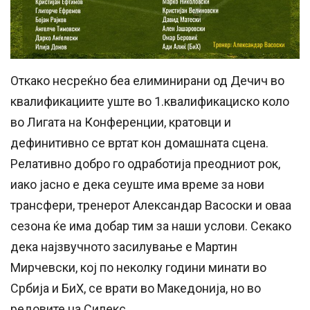
Откако несреќно беа елиминирани од Дечич во
квалификациите уште во 1.квалификациско коло
во Лигата на Конференции, кратовци и
дефинитивно се вртат кон домашната сцена.
Релативно добро го одработија преодниот рок,
иако јасно е дека сеуште има време за нови
трансфери, тренерот Александар Васоски и оваа
сезона ќе има добар тим за наши услови. Секако
дека најзвучното засилување е Мартин
Мирчевски, кој по неколку години минати во
Србија и БиХ, се врати во Македонија, но во
редовите на Силекс.