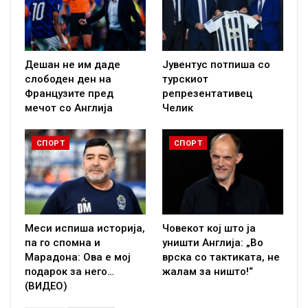
Дешан не им даде
Јувентус потпиша со
слободен ден на
турскиот
Французите пред
репрезентативец
мечот со Англија
Челик
СПОРТ
СПОРТ
Меси испиша историја,
Човекот кој што ја
па го спомна и
уништи Англија: „Во
Марадона: Ова е мој
врска со тактиката, не
подарок за него…
жалам за ништо!“
(ВИДЕО)