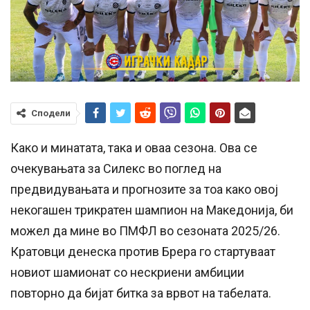
Сподели
Како и минатата, така и оваа сезона. Ова се
очекувањата за Силекс во поглед на
предвидувањата и прогнозите за тоа како овој
некогашен трикратен шампион на Македонија, би
можел да мине во ПМФЛ во сезоната 2025/26.
Кратовци денеска против Брера го стартуваат
новиот шамионат со нескриени амбиции
повторно да бијат битка за врвот на табелата.