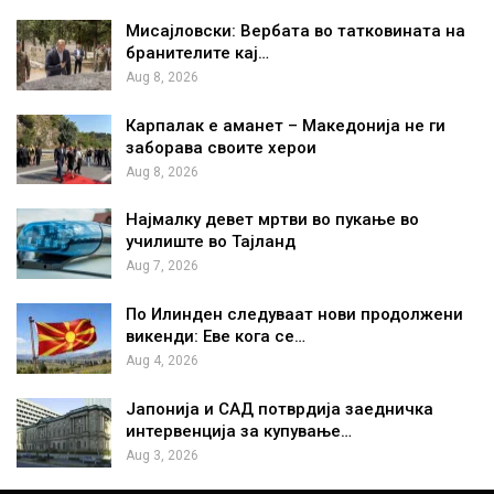
Мисајловски: Вербата во татковината на
бранителите кај…
Aug 8, 2026
Карпалак е аманет – Македонија не ги
заборава своите херои
Aug 8, 2026
Најмалку девет мртви во пукање во
училиште во Тајланд
Aug 7, 2026
По Илинден следуваат нови продолжени
викенди: Еве кога се…
Aug 4, 2026
Јапонија и САД потврдија заедничка
интервенција за купување…
Aug 3, 2026