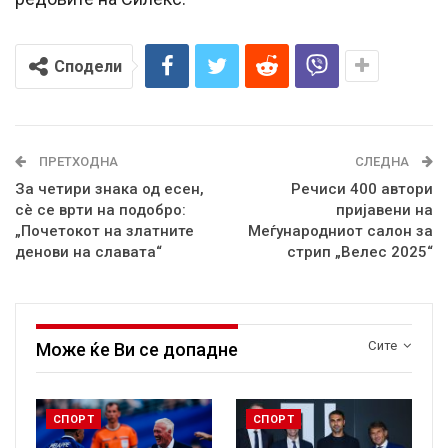
Сподели
ПРЕТХОДНА
СЛЕДНА
За четири знака од есен,
Речиси 400 автори
сè се врти на подобро:
пријавени на
„Почетокот на златните
Меѓународниот салон за
денови на славата“
стрип „Велес 2025“
Сите
Може ќе Ви се допадне
СПОРТ
СПОРТ