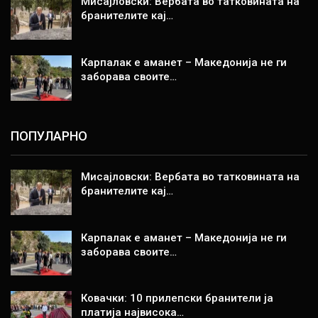
Мисајловски: Вербата во татковината на
бранителите кај…
Карпалак е аманет – Македонија не ги
заборава своите…
ПОПУЛАРНО
Мисајловски: Вербата во татковината на
бранителите кај…
Карпалак е аманет – Македонија не ги
заборава своите…
Ковачки: 10 прилепски бранители ја
платија највисока…