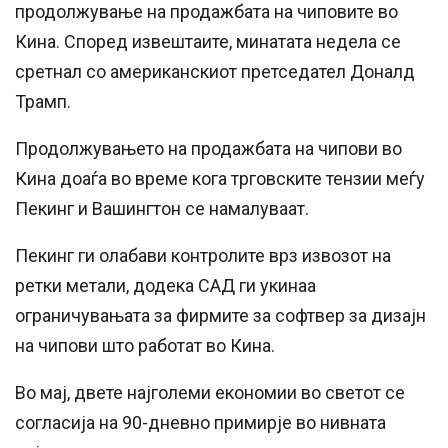
продолжување на продажбата на чиповите во
Кина. Според извештаите, минатата недела се
сретнал со американскиот претседател Доналд
Трамп.
Продолжувањето на продажбата на чипови во
Кина доаѓа во време кога трговските тензии меѓу
Пекинг и Вашингтон се намалуваат.
Пекинг ги олабави контролите врз извозот на
ретки метали, додека САД ги укинаа
ограничувањата за фирмите за софтвер за дизајн
на чипови што работат во Кина.
Во мај, двете најголеми економии во светот се
согласија на 90-дневно примирје во нивната