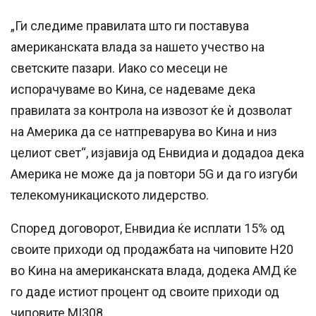
„Ги следиме правилата што ги поставува
американската влада за нашето учество на
светските пазари. Иако со месеци не
испорачуваме во Кина, се надеваме дека
правилата за контрола на извозот ќе ѝ дозволат
на Америка да се натпреварува во Кина и низ
целиот свет“, изјавија од Енвидиа и додадоа дека
Америка не може да ја повтори 5G и да го изгуби
телекомуникациското лидерство.
Според договорот, Енвидиа ќе исплати 15% од
своите приходи од продажбата на чиповите H20
во Кина на американската влада, додека АМД ќе
го даде истиот процент од своите приходи од
чиповите MI308.