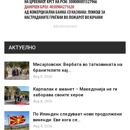
- Advertisement -
АКТУЕЛНО
Мисајловски: Вербата во татковината на
бранителите кај…
Aug 8, 2026
Карпалак е аманет – Македонија не ги
заборава своите херои
Aug 8, 2026
По Илинден следуваат нови продолжени
викенди: Еве кога се…
Aug 4, 2026