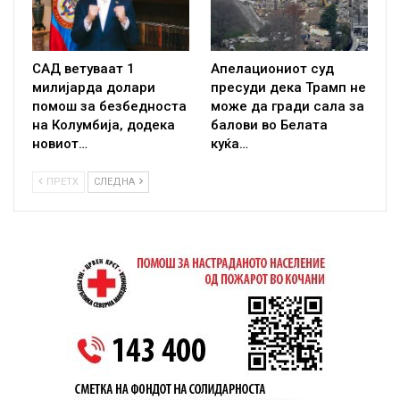
САД ветуваат 1
Апелациониот суд
милијарда долари
пресуди дека Трамп не
помош за безбедноста
може да гради сала за
на Колумбија, додека
балови во Белата
новиот…
куќа…
ПРЕТХ
СЛЕДНА