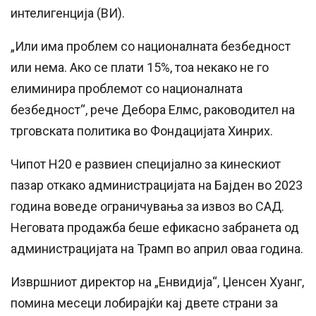
интелигенција (ВИ).
„Или има проблем со националната безбедност
или нема. Ако се плати 15%, тоа некако не го
елиминира проблемот со националната
безбедност“, рече Дебора Елмс, раководител на
трговската политика во Фондацијата Хинрих.
Чипот H20 е развиен специјално за кинескиот
пазар откако администрацијата на Бајден во 2023
година воведе ограничувања за извоз во САД.
Неговата продажба беше ефикасно забранета од
администрацијата на Трамп во април оваа година.
Извршниот директор на „Енвидија“, Џенсен Хуанг,
помина месеци лобирајќи кај двете страни за