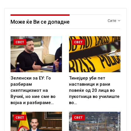
Сите
Може ќе Ви се допадне
СВЕТ
СВЕТ
Зеленски за ЕУ: Го
Тинејџер уби пет
разбирам
наставници и рани
скептицизмот на
повеќе од 20 лица во
Вучиќ, но ние сме во
пукотница во училиште
војна и разбираме…
во…
СВЕТ
СВЕТ