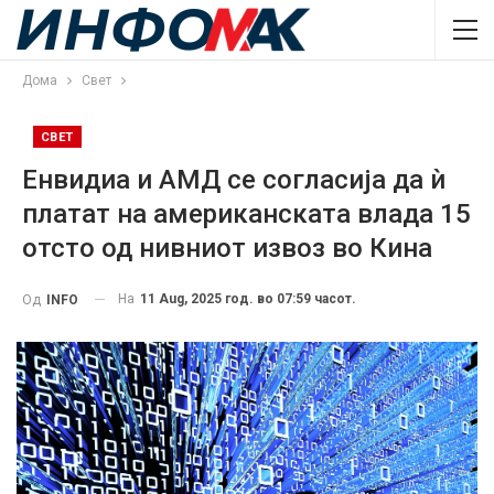
Дома
Свет
СВЕТ
Енвидиа и АМД се согласија да ѝ
платат на американската влада 15
отсто од нивниот извоз во Кина
На
11 Aug, 2025 год. во 07:59 часот.
Од
INFO