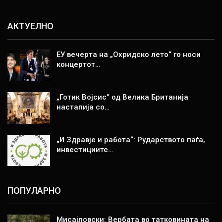
АКТУЕЛНО
ЕУ вечерта на „Охридско лето“ го носи
концертот…
„Готик Војсис“ од Велика Британија
настапија со…
„И Здравје и работа“: Рударството паѓа,
инвестициите…
ПОПУЛАРНО
Мисајловски: Вербата во татковината на