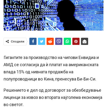
Сподели
Гигантите за производство на чипови Енвидиа и
АМД се согласија да ѝ платат на американската
влада 15% од нивната продажба на
полупроводници во Кина, пренесува Би-Би-Си.
Решението е дел од договорот за обезбедување
лиценци за извоз во втората најголема економија
во светот.