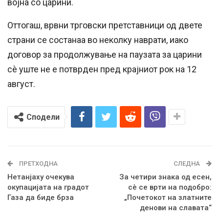
војна со царини.
Оттогаш, врвни трговски претставници од двете
страни се состанаа во неколку наврати, иако
договор за продолжување на паузата за царини
сè уште не е потврден пред крајниот рок на 12
август.
Сподели
ПРЕТХОДНА
СЛЕДНА
Нетанјаху очекува
За четири знака од есен,
окупацијата на градот
сè се врти на подобро:
Газа да биде брза
„Почетокот на златните
денови на славата“