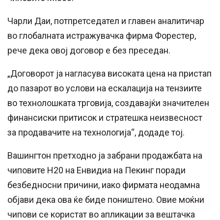
Чарли Даи, потпретседател и главен аналитичар
во глобалната истражувачка фирма Форестер,
рече дека овој договор е без преседан.
„Договорот ја нагласува високата цена на пристап
до пазарот во услови на ескалација на тензиите
во технолошката трговија, создавајќи значителен
финансиски притисок и стратешка неизвесност
за продавачите на технологија“, додаде тој.
Вашингтон претходно ја забрани продажбата на
чиповите H20 на Енвидиа на Пекинг поради
безбедносни причини, иако фирмата неодамна
објави дека ова ќе биде поништено. Овие моќни
чипови се користат во апликации за вештачка